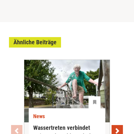
Ähnliche Beiträge
News
Ne
Wassertreten verbindet
Pfl