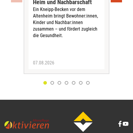
Heim und Nachbarschaft
Jug
Ein Kneipp-Becken vor dem
mit
Altenheim bringt Bewohner:innen,
In d
Kinder und Nachbar:innen
in F
zusammen – und fördert zugleich
Bew
die Gesundheit.
Jug
Spra
zus
07.08.2026
06.