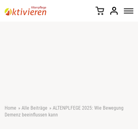
Z
u
m
I
n
h
a
l
t
s
p
r
i
n
g
e
Home
»
Alle Beiträge
»
ALTENPLFEGE 2025: Wie Bewegung
n
Demenz beeinflussen kann