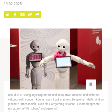
19.02.2025
Individuelle Bewegungsprogramme und innovative Ansätze sind nicht nur
wirkungsvoll, sondern können auch Spaß machen. Beispielhaft dafür sind so
genannte Fitnessspiele, auch als Exergaming bekannt - zusammengesetzt
aus „exercise“ für „Übung“ und „gaming“.