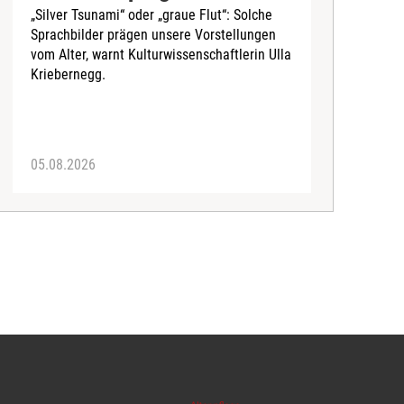
„Silver Tsunami“ oder „graue Flut“: Solche
Sprachbilder prägen unsere Vorstellungen
A
vom Alter, warnt Kulturwissenschaftlerin Ulla
I
Kriebernegg.
S
d
A
05.08.2026
3