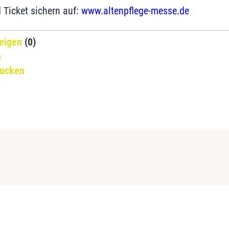
d Ticket sichern auf:
www.altenpflege-messe.de
eigen
(0)
n
rucken