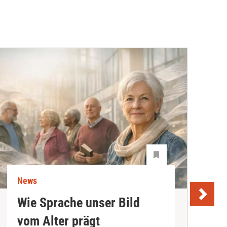
News
N
Wie Sprache unser Bild
U
vom Alter prägt
S