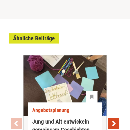
Ähnliche Beiträge
Angebotsplanung
Ang
Jung und Alt entwickeln
Wie
gemeinsam Geschichten
Bet