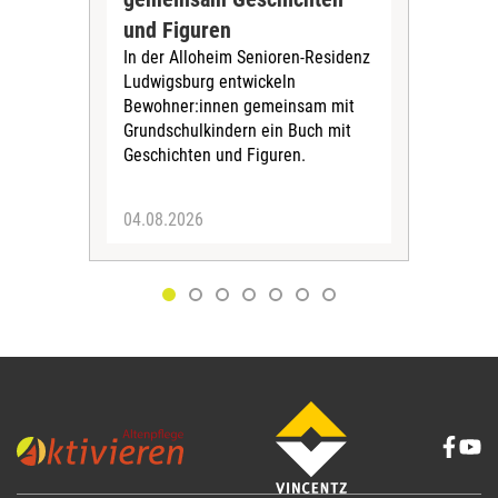
und Figuren
beg
In der Alloheim Senioren-Residenz
Meh
Ludwigsburg entwickeln
Fre
Bewohner:innen gemeinsam mit
indi
Grundschulkindern ein Buch mit
begl
Geschichten und Figuren.
ein
04.08.2026
03.