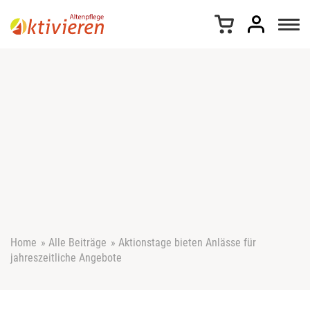
Z
u
m
I
n
h
a
l
t
s
p
r
i
n
g
e
Home
»
Alle Beiträge
»
Aktionstage bieten Anlässe für
n
jahreszeitliche Angebote