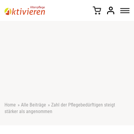
Z
u
m
I
n
h
a
l
t
s
p
r
i
n
g
e
Home
»
Alle Beiträge
»
Zahl der Pflegebedürftigen steigt
n
stärker als angenommen