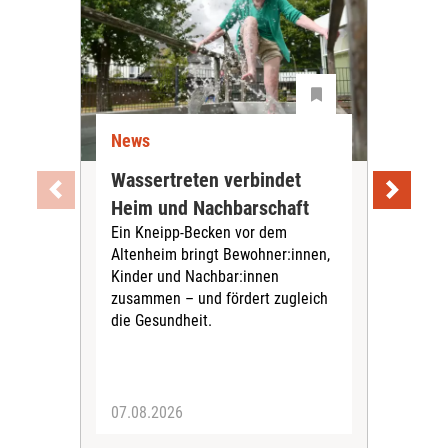
News
Ne
Wassertreten verbindet
Pfl
Heim und Nachbarschaft
Jug
Ein Kneipp-Becken vor dem
mit
Altenheim bringt Bewohner:innen,
In d
Kinder und Nachbar:innen
in F
zusammen – und fördert zugleich
Bew
die Gesundheit.
Jug
Spra
zus
07.08.2026
06.