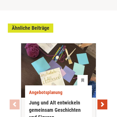
Ähnliche Beiträge
Angebotsplanung
Ang
Jung und Alt entwickeln
Wie
gemeinsam Geschichten
Bet