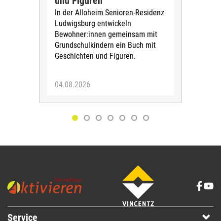
und Figuren
beg
In der Alloheim Senioren-Residenz
Meh
Ludwigsburg entwickeln
Fre
Bewohner:innen gemeinsam mit
indi
Grundschulkindern ein Buch mit
begl
Geschichten und Figuren.
ein
04.08.2026
03.
Service