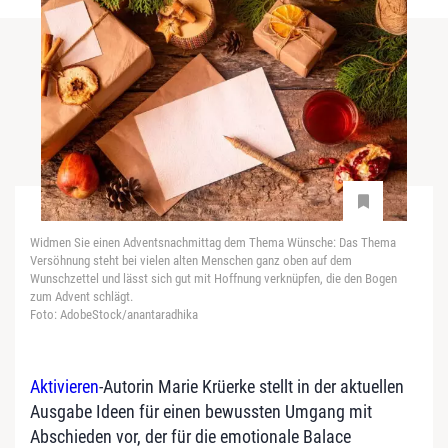
Widmen Sie einen Adventsnachmittag dem Thema Wünsche: Das Thema
Versöhnung steht bei vielen alten Menschen ganz oben auf dem
Wunschzettel und lässt sich gut mit Hoffnung verknüpfen, die den Bogen
zum Advent schlägt.
Foto: AdobeStock/anantaradhika
Aktivieren
-Autorin Marie Krüerke stellt in der aktuellen
Ausgabe Ideen für einen bewussten Umgang mit
Abschieden vor, der für die emotionale Balace