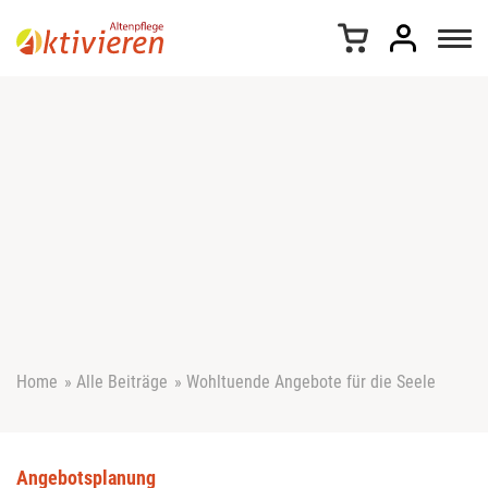
Z
u
m
I
n
h
a
l
t
s
p
r
i
n
g
e
Home
»
Alle Beiträge
»
Wohltuende Angebote für die Seele
n
Angebotsplanung