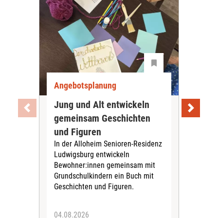
Angebotsplanung
Ang
Jung und Alt entwickeln
Wie
gemeinsam Geschichten
Bet
und Figuren
beg
In der Alloheim Senioren-Residenz
Meh
Ludwigsburg entwickeln
Fre
Bewohner:innen gemeinsam mit
indi
Grundschulkindern ein Buch mit
begl
Geschichten und Figuren.
ein
04.08.2026
03.