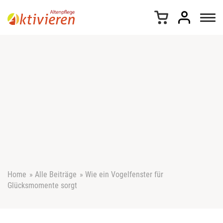
Z
u
m
I
n
h
a
l
t
s
p
r
i
n
g
e
Home
»
Alle Beiträge
»
Wie ein Vogelfenster für
n
Glücksmomente sorgt