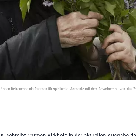
können Betreuende als Rahmen für spirituelle Momente mit dem Bewohner nutzen: das Zwi
n, schreibt Carmen Birkholz in der aktuellen Ausgabe der