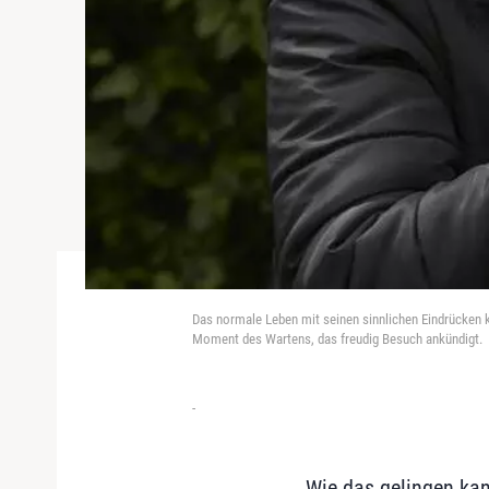
Das normale Leben mit seinen sinnlichen Eindrücken 
Moment des Wartens, das freudig Besuch ankündigt.
-
Wie das gelingen kan