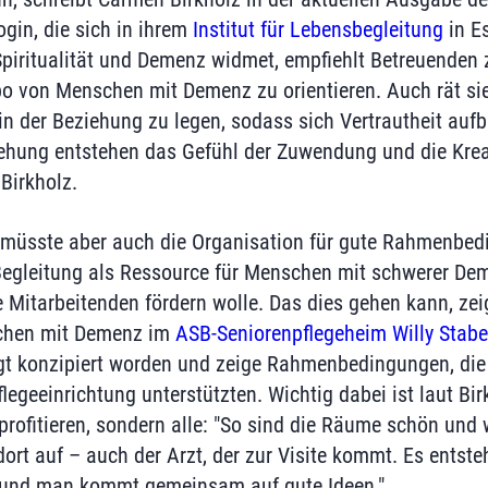
ogin, die sich in ihrem
Institut für Lebensbegleitung
in E
iritualität und Demenz widmet, empfiehlt Betreuenden z
po von Menschen mit Demenz zu orientieren. Auch rät si
 in der Beziehung zu legen, sodass sich Vertrautheit auf
iehung entstehen das Gefühl der Zuwendung und die Kreat
 Birkholz.
h müsste aber auch die Organisation für gute Rahmenbed
 Begleitung als Ressource für Menschen mit schwerer Dem
 Mitarbeitenden fördern wolle. Das dies gehen kann, zei
schen mit Demenz im
ASB-Seniorenpflegeheim Willy Stab
gt konzipiert worden und zeige Rahmenbedingungen, die s
flegeeinrichtung unterstützten. Wichtig dabei ist laut Bir
rofitieren, sondern alle: "So sind die Räume schön und 
ort auf – auch der Arzt, der zur Visite kommt. Es entste
 und man kommt gemeinsam auf gute Ideen."