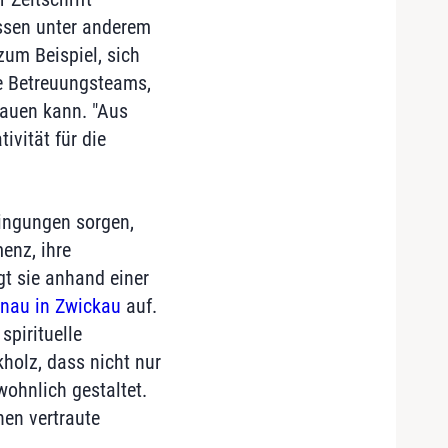
ssen unter anderem
um Beispiel, sich
e Betreuungsteams,
bauen kann. "Aus
ivität für die
ingungen sorgen,
enz, ihre
gt sie anhand einer
enau in Zwickau
auf.
pirituelle
kholz, dass nicht nur
wohnlich gestaltet.
hen vertraute