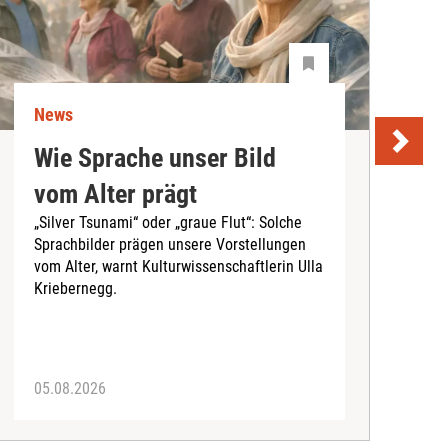
News
N
Wie Sprache unser Bild
U
vom Alter prägt
S
„Silver Tsunami“ oder „graue Flut“: Solche
Sprachbilder prägen unsere Vorstellungen
A
vom Alter, warnt Kulturwissenschaftlerin Ulla
I
Kriebernegg.
S
d
A
05.08.2026
3