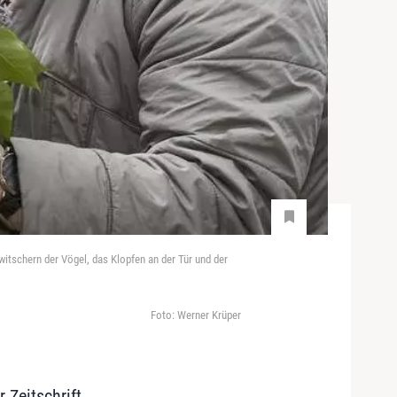
tschern der Vögel, das Klopfen an der Tür und der
Foto: Werner Krüper
 Zeitschrift