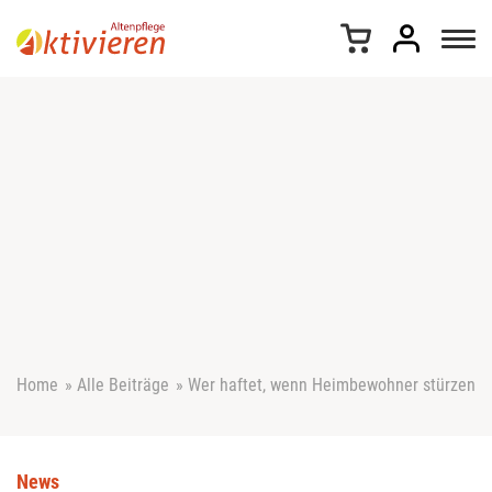
Z
u
m
I
n
h
a
l
t
s
p
r
i
n
g
e
Home
»
Alle Beiträge
»
Wer haftet, wenn Heimbewohner stürzen
n
News