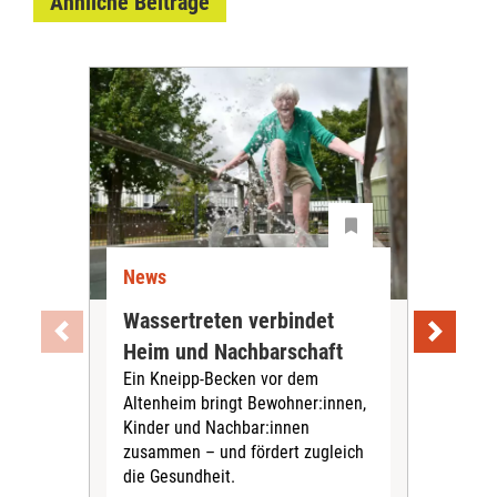
Ähnliche Beiträge
News
Ne
Wassertreten verbindet
Pfl
Heim und Nachbarschaft
Jug
Ein Kneipp-Becken vor dem
mit
Altenheim bringt Bewohner:innen,
In d
Kinder und Nachbar:innen
in F
zusammen – und fördert zugleich
Bew
die Gesundheit.
Jug