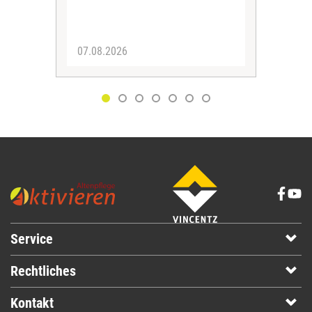
Spra
zus
07.08.2026
06.
Service
Rechtliches
Kontakt