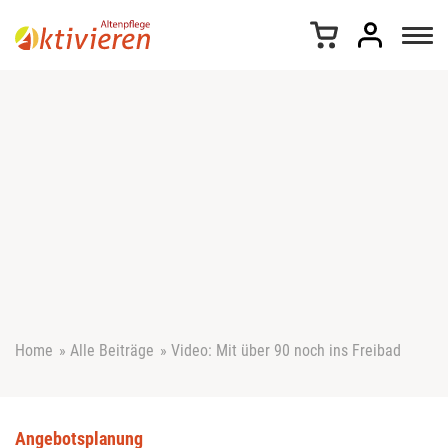
Z
u
m
I
n
h
a
l
t
s
p
r
i
n
g
e
Home
»
Alle Beiträge
»
Video: Mit über 90 noch ins Freibad
n
Angebotsplanung