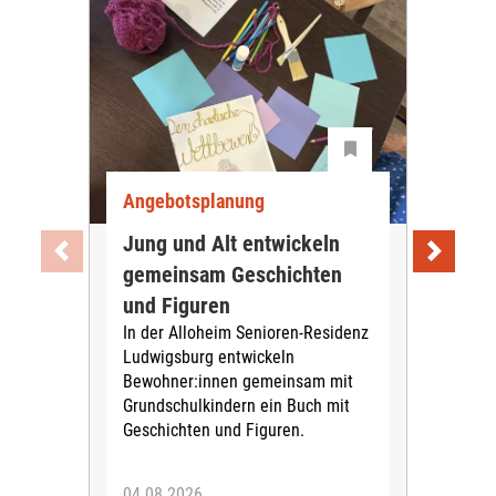
Angebotsplanung
Ang
Jung und Alt entwickeln
Wie
gemeinsam Geschichten
Bet
und Figuren
beg
In der Alloheim Senioren-Residenz
Meh
Ludwigsburg entwickeln
Fre
Bewohner:innen gemeinsam mit
indi
Grundschulkindern ein Buch mit
begl
Geschichten und Figuren.
ein
04.08.2026
03.