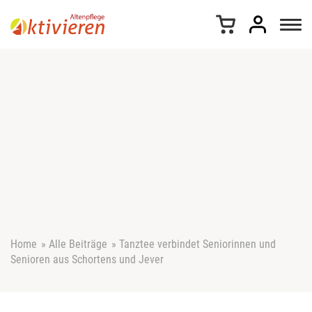
Z
u
m
I
n
h
a
l
t
s
p
r
i
n
g
e
Home
»
Alle Beiträge
»
Tanztee verbindet Seniorinnen und
n
Senioren aus Schortens und Jever