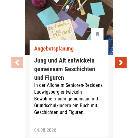
Angebotsplanung
Ang
Jung und Alt entwickeln
Wie
gemeinsam Geschichten
Bet
und Figuren
beg
In der Alloheim Senioren-Residenz
Meh
Ludwigsburg entwickeln
Fre
Bewohner:innen gemeinsam mit
indi
Grundschulkindern ein Buch mit
begl
Geschichten und Figuren.
ein
04.08.2026
03.