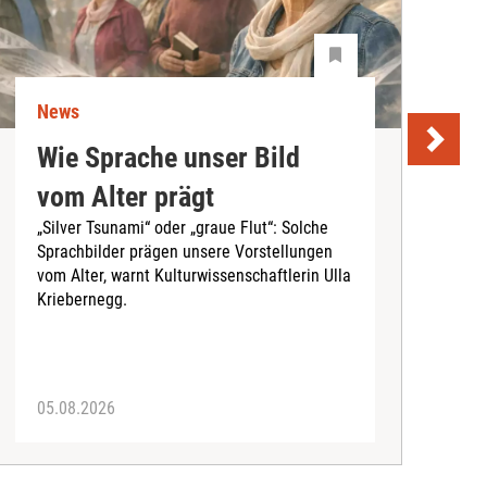
News
N
Wie Sprache unser Bild
U
vom Alter prägt
S
„Silver Tsunami“ oder „graue Flut“: Solche
Sprachbilder prägen unsere Vorstellungen
A
vom Alter, warnt Kulturwissenschaftlerin Ulla
I
Kriebernegg.
S
d
A
05.08.2026
3