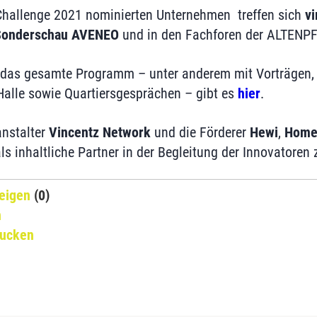
p Challenge 2021 nominierten Unternehmen treffen sich
vi
 Sonderschau AVENEO
und in den Fachforen der ALTENP
r das gesamte Programm – unter anderem mit Vorträgen,
 Halle sowie Quartiersgesprächen – gibt es
hier
.
anstalter
Vincentz Network
und die Förderer
Hewi
,
Home 
s inhaltliche Partner in der Begleitung der Innovatoren 
eigen
(0)
n
rucken