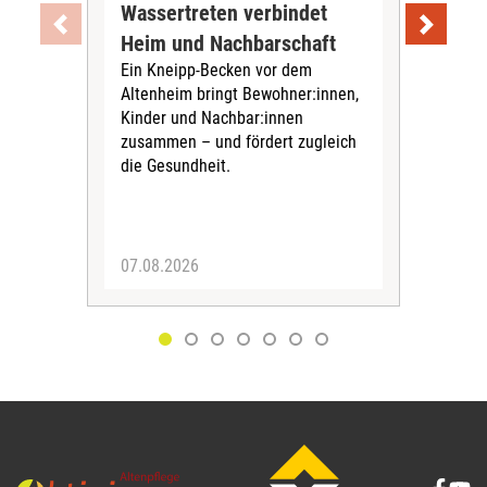
Wassertreten verbindet
Pfl
Heim und Nachbarschaft
Jug
Ein Kneipp-Becken vor dem
mit
Altenheim bringt Bewohner:innen,
In d
Kinder und Nachbar:innen
in F
zusammen – und fördert zugleich
Bew
die Gesundheit.
Jug
Spra
zus
07.08.2026
06.