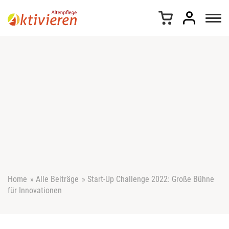
Z
u
m
I
n
h
a
l
t
s
p
r
i
n
g
e
Home
»
Alle Beiträge
»
Start-Up Challenge 2022: Große Bühne
n
für Innovationen