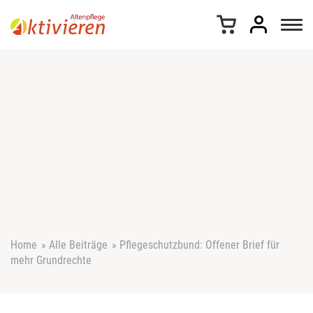
Z
u
m
I
n
h
a
l
t
s
p
r
i
n
g
e
Home
»
Alle Beiträge
»
Pflegeschutzbund: Offener Brief für
n
mehr Grundrechte