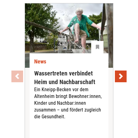
News
Ne
Wassertreten verbindet
Pfl
Heim und Nachbarschaft
Jug
Ein Kneipp-Becken vor dem
mit
Altenheim bringt Bewohner:innen,
In d
Kinder und Nachbar:innen
in F
zusammen – und fördert zugleich
Bew
die Gesundheit.
Jug
Spra
zus