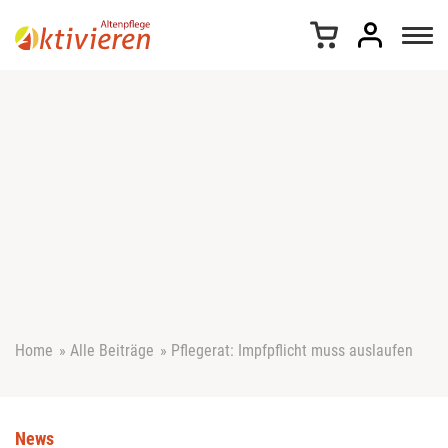
Z
u
m
I
n
h
a
l
t
s
p
r
i
n
g
e
Home
»
Alle Beiträge
»
Pflegerat: Impfpflicht muss auslaufen
n
News