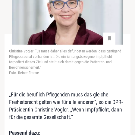
Christine Vogler: "Es muss daher alles dafür getan werden, dass genügend
Pflegepersonal vorhanden ist. Die einrichtungsbezogene Impfpflicht
torpediert dieses Ziel und stellt sich damit gegen die Patienten- und
Bewohnersicherheit."
Foto: Reiner Freese
„Für die beruflich Pflegenden muss das gleiche
Freiheitsrecht gelten wie für alle anderen“, so die DPR-
Präsidentin Christine Vogler. „Wenn Impfpflicht, dann
für die gesamte Gesellschaft.“
Passend dazu: