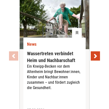
News
Ne
Wassertreten verbindet
Pfl
Heim und Nachbarschaft
Jug
Ein Kneipp-Becken vor dem
mit
Altenheim bringt Bewohner:innen,
In d
Kinder und Nachbar:innen
in F
zusammen – und fördert zugleich
Bew
die Gesundheit.
Jug
Spra
zus