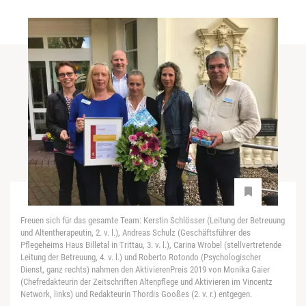
Freuen sich für das gesamte Team: Kerstin Schlösser (Leitung der Betreuung
und Altentherapeutin, 2. v. l.), Andreas Schulz (Geschäftsführer des
Pflegeheims Haus Billetal in Trittau, 3. v. l.), Carina Wrobel (stellvertretende
Leitung der Betreuung, 4. v. l.) und Roberto Rotondo (Psychologischer
Dienst, ganz rechts) nahmen den AktivierenPreis 2019 von Monika Gaier
(Chefredakteurin der Zeitschriften Altenpflege und Aktivieren im Vincentz
Network, links) und Redakteurin Thordis Gooßes (2. v. r.) entgegen.