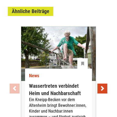
Ähnliche Beiträge
News
Ne
Wassertreten verbindet
Pfl
Heim und Nachbarschaft
Jug
Ein Kneipp-Becken vor dem
mit
Altenheim bringt Bewohner:innen,
In d
Kinder und Nachbar:innen
in F
zusammen – und fördert zugleich