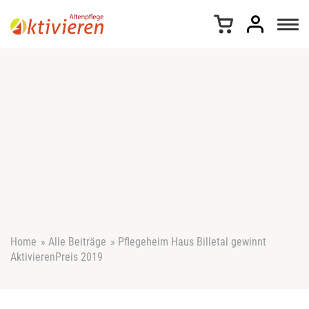
Z
u
m
I
n
h
a
l
t
s
p
r
i
n
g
e
Home
»
Alle Beiträge
»
Pflegeheim Haus Billetal gewinnt
n
AktivierenPreis 2019