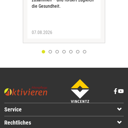
Bew
die Gesundheit.
Jug
Spra
zus
07.08.2026
06.
Service
Rechtliches