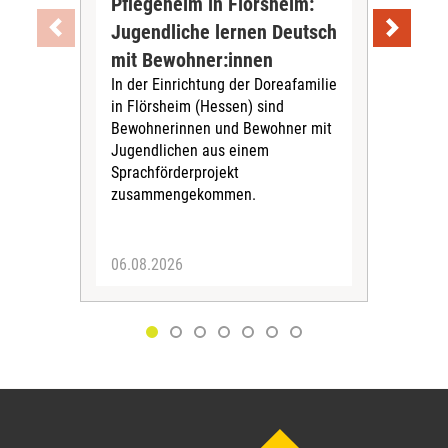
Pflegeheim in Flörsheim:
Wie
Jugendliche lernen Deutsch
vom
„Sil
mit Bewohner:innen
Sol
In der Einrichtung der Doreafamilie
Vors
in Flörsheim (Hessen) sind
Kult
Bewohnerinnen und Bewohner mit
Kri
Jugendlichen aus einem
Sprachförderprojekt
zusammengekommen.
06.08.2026
05.