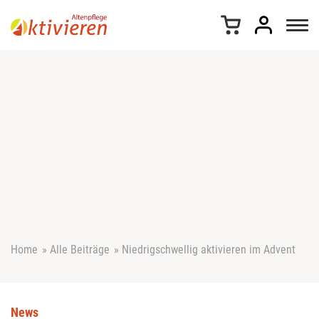
Z
u
m
I
n
h
a
l
t
s
p
r
i
n
g
e
Home
»
Alle Beiträge
»
Niedrigschwellig aktivieren im Advent
n
News