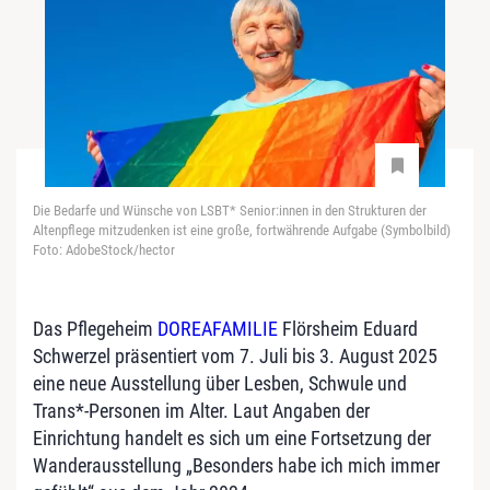
Die Bedarfe und Wünsche von LSBT* Senior:innen in den Strukturen der
Altenpflege mitzudenken ist eine große, fortwährende Aufgabe (Symbolbild)
Foto: AdobeStock/hector
Das Pflegeheim
DOREAFAMILIE
Flörsheim Eduard
Schwerzel präsentiert vom 7. Juli bis 3. August 2025
eine neue Ausstellung über Lesben, Schwule und
Trans*-Personen im Alter. Laut Angaben der
Einrichtung handelt es sich um eine Fortsetzung der
Wanderausstellung „Besonders habe ich mich immer