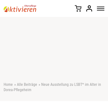
Z
u
m
I
n
h
a
l
t
s
p
r
i
n
g
e
Home
»
Alle Beiträge
»
Neue Ausstellung zu LSBT* im Alter in
n
Dorea-Pflegeheim