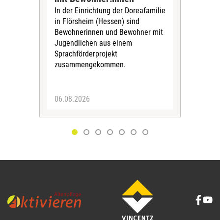
Sol
In der Einrichtung der Doreafamilie
Vors
in Flörsheim (Hessen) sind
Kult
Bewohnerinnen und Bewohner mit
Kri
Jugendlichen aus einem
Sprachförderprojekt
zusammengekommen.
06.08.2026
05.