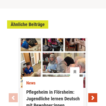
Ähnliche Beiträge
News
Ne
Pflegeheim in Flörsheim:
Wie
Jugendliche lernen Deutsch
vom
„Sil
mit Bewohner:innen