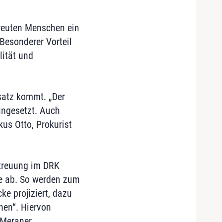
treuten Menschen ein
Besonderer Vorteil
lität und
satz kommt. „Der
ingesetzt. Auch
us Otto, Prokurist
etreuung im DRK
e ab. So werden zum
e projiziert, dazu
nen“. Hiervon
 Meraner.