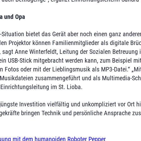
a und Opa
-Situation bietet das Gerät aber noch einen ganz ander
en Projektor können Familienmitglieder als digitale Brüc
 sagt Anne Winterfeldt, Leitung der Sozialen Betreuung i
 ein USB-Stick mitgebracht werden kann, zum Beispiel m
en Fotos oder mit der Lieblingsmusik als MP3-Datei.“ „M
d Musikdateien zusammengeführt und als Multimedia-Scha
Einrichtungsleitung im St. Lioba.
üngste Investition vielfältig und unkompliziert vor Ort hil
gekräfte bringen Technik und persönliche Ansprache zu
uung mit dem humanoiden Roboter Pepper