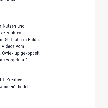
en Nutzen und
ke zu ihren
m St. Lioba in Fulda.
it Videos vom
it Qwiek.up gekoppelt
u vorgeführt“,
ft. Kreative
sammen“, findet