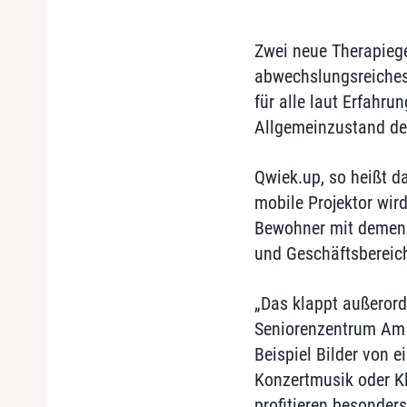
Zwei neue Therapiege
abwechslungsreiches 
für alle laut Erfahr
Allgemeinzustand der
Qwiek.up, so heißt d
mobile Projektor wir
Bewohner mit demenzi
und Geschäftsbereich
„Das klappt außerorde
Seniorenzentrum Am 
Beispiel Bilder von 
Konzertmusik oder Kl
profitieren besonders