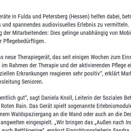
räte in Fulda und Petersberg (Hessen) helfen dabei, be
und spannendes audiovisuelles Erlebnis zu vermitteln. 
ung der Mitarbeitenden: Dies gelinge unabhängig von Mobi
 Pflegebedürftigen.
as neue Therapiegerät, das seit einigen Wochen zum Ein
d im Rahmen der Therapie und der aktivierenden Pflege e
ellen Erkrankungen reagieren sehr positiv“, erklärt Mark
sleitung Senioren.
ntlich gut“, sagt Daniela Knoll, Leiterin der Sozialen B
Roten Rain. Das Gerät spielt sogenannte Erlebnismodul
einem Waldspaziergang an die Wand oder auch an die Deck
angwelten eingespielt. „Wir bringen das „Außen nach In
 auch Bettlägerige“, ergänzt Einrichtungsleiterin Sandra