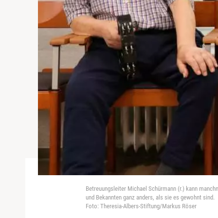
Betreuungsleiter Michael Schürmann (r.) kann manchmal
und Bekannten ganz anders, als sie es gewohnt sind.
Foto: Theresia-Albers-Stiftung/Markus Röser