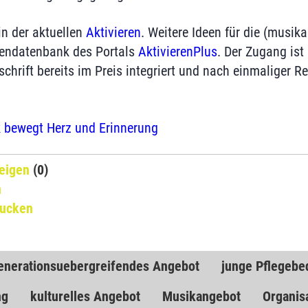
in der aktuellen
Aktivieren
. Weitere Ideen für die (musik
deendatenbank des Portals
AktivierenPlus
. Der Zugang ist
hrift bereits im Preis integriert und nach einmaliger Re
 bewegt Herz und Erinnerung
eigen
(0)
n
rucken
enerationsuebergreifendes Angebot
junge Pflegebe
ng
kulturelles Angebot
Musikangebot
Organis