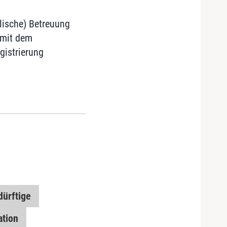
alische) Betreuung
 mit dem
gistrierung
dürftige
ation