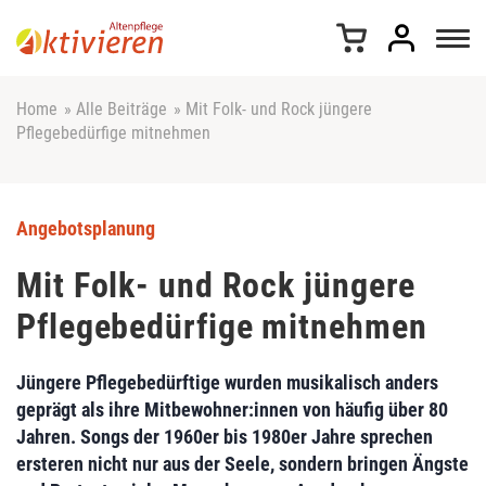
Z
u
m
I
n
Home
»
Alle Beiträge
»
Mit Folk- und Rock jüngere
h
Pflegebedürfige mitnehmen
a
l
t
s
Angebotsplanung
p
r
Mit Folk- und Rock jüngere
i
Pflegebedürfige mitnehmen
n
g
e
Jüngere Pflegebedürftige wurden musikalisch anders
n
geprägt als ihre Mitbewohner:innen von häufig über 80
Jahren. Songs der 1960er bis 1980er Jahre sprechen
ersteren nicht nur aus der Seele, sondern bringen Ängste