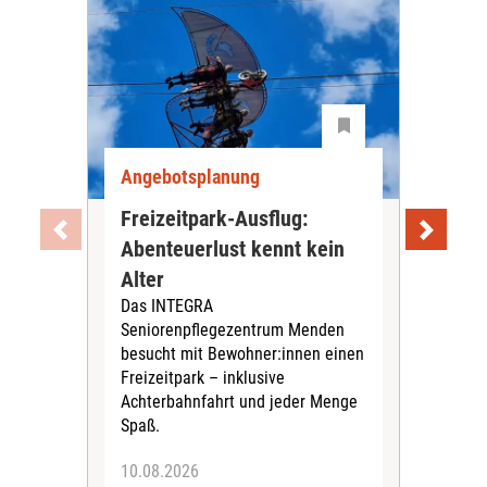
Angebotsplanung
Ang
Freizeitpark-Ausflug:
Jun
Abenteuerlust kennt kein
ge
Alter
und
Das INTEGRA
In d
Seniorenpflegezentrum Menden
Lud
besucht mit Bewohner:innen einen
Bew
Freizeitpark – inklusive
Gru
Achterbahnfahrt und jeder Menge
Ges
Spaß.
10.08.2026
04.