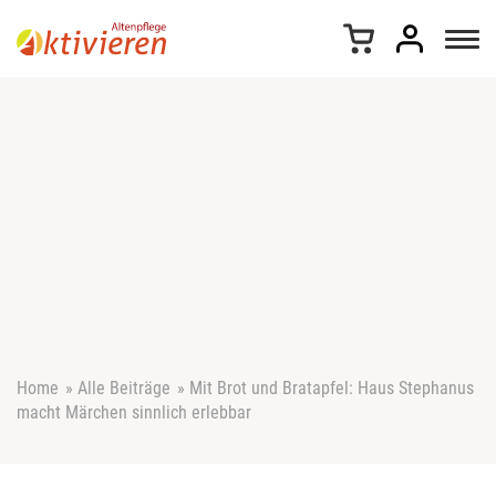
Z
u
m
I
n
h
a
l
t
s
p
r
i
n
g
e
Home
»
Alle Beiträge
»
Mit Brot und Bratapfel: Haus Stephanus
n
macht Märchen sinnlich erlebbar