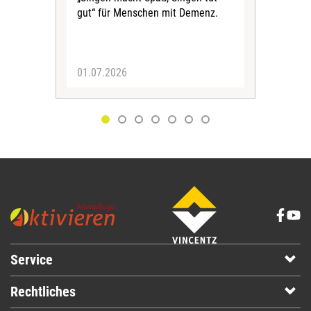
zur
gut“ für Menschen mit Demenz.
am 
info
01.07.2026
30.
Service
Rechtliches