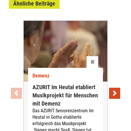
Ähnliche Beiträge
Demenz
De
AZURIT Im Heutal etabliert
Akt
Musikprojekt für Menschen
Exp
mit Demenz
De
Das AZURIT Seniorenzentrum Im
vor
Heutal in Gotha etablierte
Das 
erfolgreich das Musikprojekt
aktu
„Singen macht Spaß, Singen tut