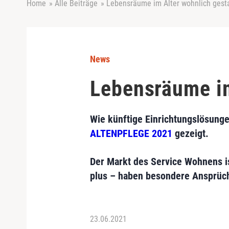
Home
»
Alle Beiträge
»
Lebensräume im Alter wohnlich gest
News
Lebensräume im
Wie künftige Einrichtungslösung
ALTENPFLEGE 2021
gezeigt.
Der Markt des Service Wohnens i
plus – haben besondere Ansprüch
23.06.2021