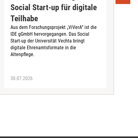
Social Start-up für digitale
B
Teilhabe
e
Aus dem Forschungsprojekt „ViVerA“ ist die
N
IDE gGmbH hervorgegangen. Das Social
G
Start-up der Universität Vechta bringt
digitale Ehrenamtsformate in die
Altenpflege.
30.07.2026
2