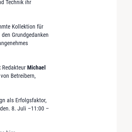
d Technik ihr
mmte Kollektion für
n, den Grundgedanken
n angenehmes
t
Redakteur
Michael
 von Betreibern,
gn als Erfolgsfaktor,
den. 8. Juli –11:00 –