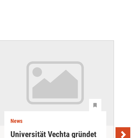
News
N
Universität Vechta gründet
K