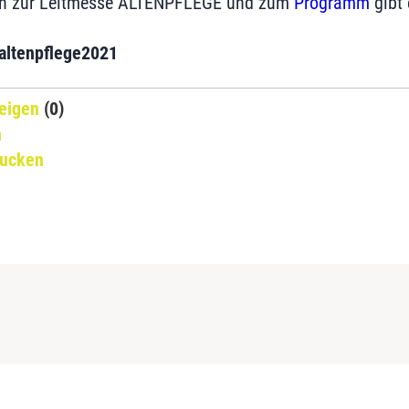
nen zur Leitmesse ALTENPFLEGE und zum
Programm
gibt 
altenpflege2021
eigen
(0)
n
rucken