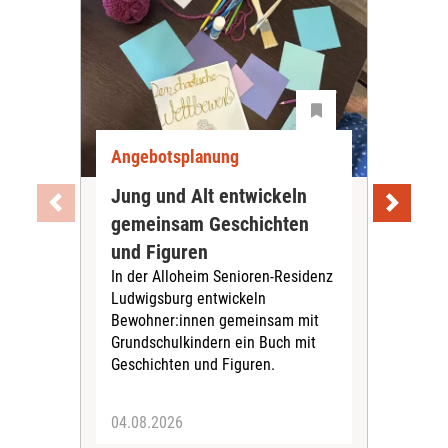
Angebotsplanung
Ang
Jung und Alt entwickeln
Wie
gemeinsam Geschichten
Bet
und Figuren
beg
In der Alloheim Senioren-Residenz
Meh
Ludwigsburg entwickeln
Fre
Bewohner:innen gemeinsam mit
indi
Grundschulkindern ein Buch mit
begl
Geschichten und Figuren.
ein
04.08.2026
03.