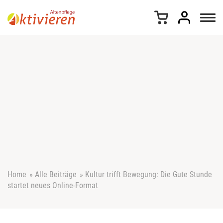
Z
u
m
I
n
h
a
l
t
s
p
r
i
n
g
e
Home
»
Alle Beiträge
»
Kultur trifft Bewegung: Die Gute Stunde
n
startet neues Online-Format