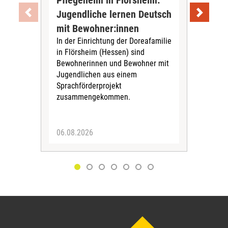
Pflegeheim in Flörsheim:
Wie
Jugendliche lernen Deutsch
vom
„Sil
mit Bewohner:innen
Sol
In der Einrichtung der Doreafamilie
Vors
in Flörsheim (Hessen) sind
Kult
Bewohnerinnen und Bewohner mit
Kri
Jugendlichen aus einem
Sprachförderprojekt
zusammengekommen.
06.08.2026
05.