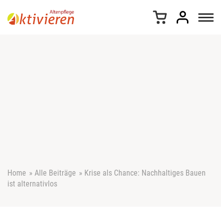
Z
u
m
I
n
h
a
l
t
s
p
r
i
n
g
e
Home
»
Alle Beiträge
»
Krise als Chance: Nachhaltiges Bauen
n
ist alternativlos