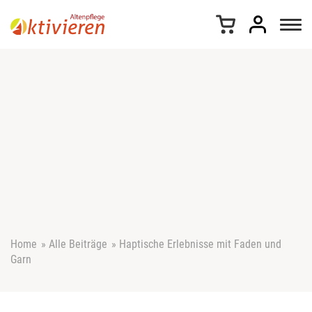
Z
u
m
I
n
h
a
l
t
s
p
r
i
n
g
e
Home
»
Alle Beiträge
»
Haptische Erlebnisse mit Faden und
n
Garn