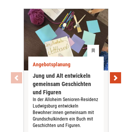
Angebotsplanung
Ang
Jung und Alt entwickeln
Wie
gemeinsam Geschichten
Bet
und Figuren
beg
In der Alloheim Senioren-Residenz
Meh
Ludwigsburg entwickeln
Fre
Bewohner:innen gemeinsam mit
indi
Grundschulkindern ein Buch mit
begl
Geschichten und Figuren.
ein