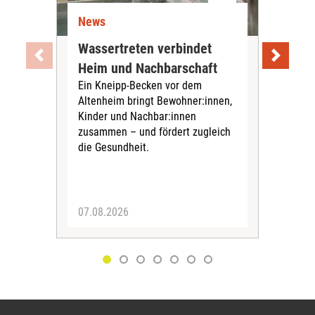
News
Ne
Wassertreten verbindet
Pfl
Heim und Nachbarschaft
Jug
Ein Kneipp-Becken vor dem
mit
Altenheim bringt Bewohner:innen,
In d
Kinder und Nachbar:innen
in F
zusammen – und fördert zugleich
Bew
die Gesundheit.
Jug
Spra
zus
07.08.2026
06.