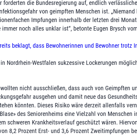
r forderten die Bundesregierung auf, endlich verlässlich
e Infektionsgefahr von geimpften Menschen ist. „Niemand
lionenfachen Impfungen innerhalb der letzten drei Monat
e immer noch alles unklar ist“, betonte Eugen Brysch vo
reits beklagt, dass Bewohnerinnen und Bewohner trotz Im
in Nordrhein-Westfalen sukzessive Lockerungen möglich 
 wollten nicht ausschließen, dass auch von Geimpften 
eckungsgefahr ausgehen und damit neue das Gesundheit
tehen könnten. Dieses Risiko wäre derzeit allenfalls ve
«Blase» des Seniorenheims eine Vielzahl von Menschen 
em schweren Krankheitsverlauf geschützt wären. Hiervon 
von 8,2 Prozent Erst- und 3,6 Prozent Zweitimpfungen b