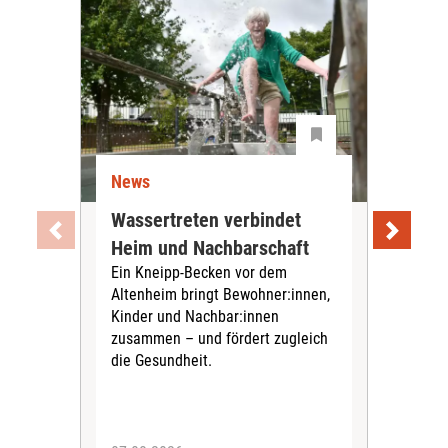
News
Ne
Wassertreten verbindet
Pfl
Heim und Nachbarschaft
Jug
Ein Kneipp-Becken vor dem
mit
Altenheim bringt Bewohner:innen,
In d
Kinder und Nachbar:innen
in F
zusammen – und fördert zugleich
Bew
die Gesundheit.
Jug
Spra
zus