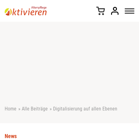
Z
u
m
I
n
h
a
l
t
s
p
r
i
n
g
e
Home
»
Alle Beiträge
»
Digitalisierung auf allen Ebenen
n
News