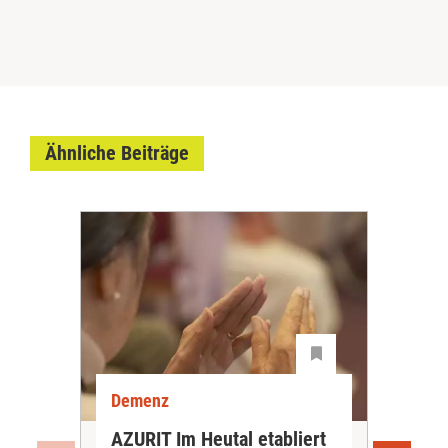
Ähnliche Beiträge
Demenz
De
AZURIT Im Heutal etabliert
Akt