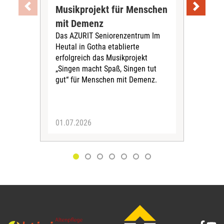
Musikprojekt für Menschen
Exp
mit Demenz
De
Das AZURIT Seniorenzentrum Im
vor
Heutal in Gotha etablierte
Das 
erfolgreich das Musikprojekt
aktu
„Singen macht Spaß, Singen tut
zur
gut“ für Menschen mit Demenz.
am 
info
01.07.2026
30.