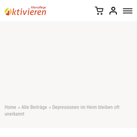
Z
u
m
I
n
h
a
l
t
s
p
r
i
n
g
e
Home
»
Alle Beiträge
»
Depressionen im Heim bleiben oft
n
unerkannt