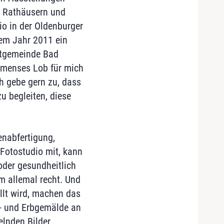
n Rathäusern und
io in der Oldenburger
dem Jahr 2011 ein
atgemeinde Bad
immenses Lob für mich
ch gebe gern zu, dass
u begleiten, diese
enabfertigung,
Fotostudio mit, kann
oder gesundheitlich
m allemal recht. Und
llt wird, machen das
ds- und Erbgemälde an
elnden Bilder