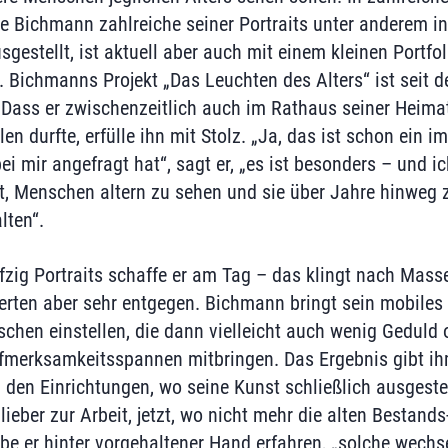
e Bichmann zahlreiche seiner Portraits unter anderem i
estellt, ist aktuell aber auch mit einem kleinen Portfol
n. Bichmanns Projekt „Das Leuchten des Alters“ ist seit 
. Dass er zwischenzeitlich auch im Rathaus seiner Heim
n durfte, erfülle ihn mit Stolz. „Ja, das ist schon ein 
bei mir angefragt hat“, sagt er, „es ist besonders – und i
et, Menschen altern zu sehen und sie über Jahre hinweg z
lten“.
ünfzig Portraits schaffe er am Tag – das klingt nach Mass
rten aber sehr entgegen. Bichmann bringt sein mobiles 
schen einstellen, die dann vielleicht auch wenig Geduld 
fmerksamkeitsspannen mitbringen. Das Ergebnis gibt ih
n den Einrichtungen, wo seine Kunst schließlich ausgeste
lieber zur Arbeit, jetzt, wo nicht mehr die alten Bestan
e er hinter vorgehaltener Hand erfahren, „solche wechs