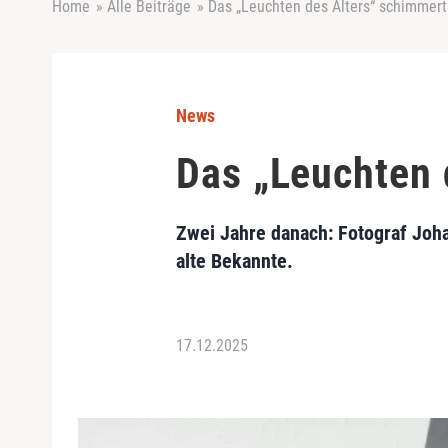
Home
»
Alle Beiträge
»
Das „Leuchten des Alters“ schimmert
News
Das „Leuchten 
Zwei Jahre danach: Fotograf Joh
alte Bekannte.
17.12.2025