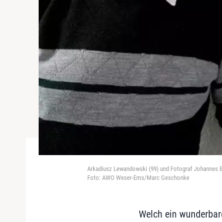
Arkadiusz Lewandowski (99) und Fotograf Johannes Bi
Foto: AWO Weser-Ems/Marc Geschonke
Welch ein wunderbare