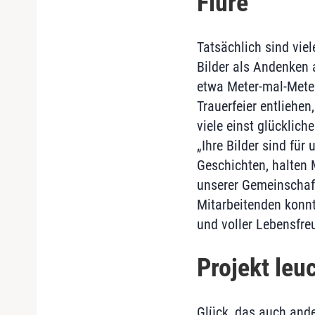
Flure
Tatsächlich sind viel
Bilder als Andenken 
etwa Meter-mal-Meter
Trauerfeier entliehe
viele einst glücklich
„Ihre Bilder sind für
Geschichten, halten 
unserer Gemeinschaft
Mitarbeitenden konnt
und voller Lebensfre
Projekt leu
Glück, das auch ande