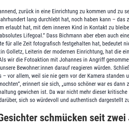
spannend, zurück in eine Einrichtung zu kommen und zu se
Jahrhundert lang durchlebt hat, noch haben kann – das ze
m erlaubt hat, mit dem inneren Kind in Kontakt zu bleib
n absolutes Lifegoal.“ Dass Bichmann aber eben auch eine
für alle Zeit fotografisch festgehalten hat, bedeutet ni
tin Golletz, Leiterin der modernen Einrichtung, hat die e
Als wir die Fotoaktion mit Johannes in Angriff genomme
 unsere Bewohner:innen darauf reagieren würden. Schließ
 – vor allem, weil sie nie gern vor der Kamera standen u
mochten“, erinnert sie sich, „umso schöner war es dann z
altung gewichen ist. Da war nicht mehr dieser kritische 
arüber, sich so würdevoll und authentisch dargestellt z
Gesichter schmücken seit zwei 