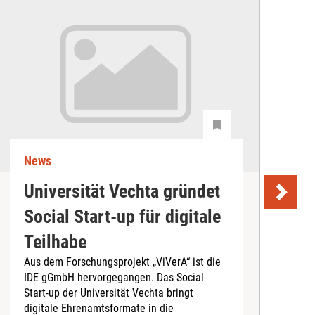
News
N
Universität Vechta gründet
K
Social Start-up für digitale
B
Teilhabe
e
Aus dem Forschungsprojekt „ViVerA“ ist die
N
IDE gGmbH hervorgegangen. Das Social
G
Start-up der Universität Vechta bringt
digitale Ehrenamtsformate in die