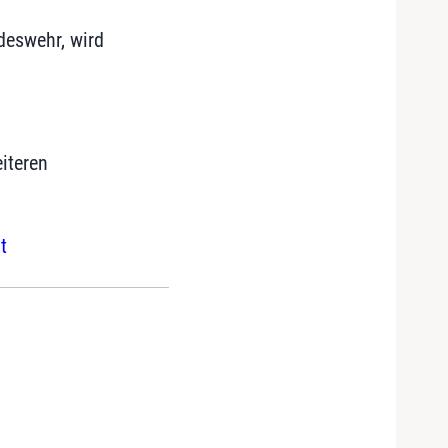
deswehr, wird
iteren
t