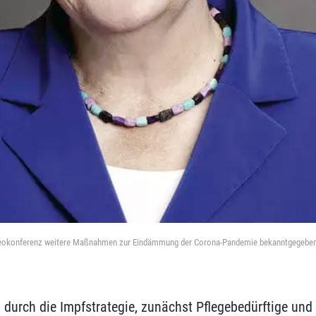
Videokonferenz weitere Maßnahmen zur Eindämmung der Corona-Pandemie bekanntgegeben
durch die Impfstrategie, zunächst Pflegebedürftige und 