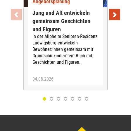
Angebotsplanung
Ang
Jung und Alt entwickeln
Wie
gemeinsam Geschichten
Bet
und Figuren
beg
In der Alloheim Senioren-Residenz
Meh
Ludwigsburg entwickeln
Fre
Bewohner:innen gemeinsam mit
indi
Grundschulkindern ein Buch mit
begl
Geschichten und Figuren.
ein
04.08.2026
03.