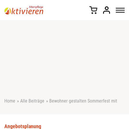
Z
u
m
I
n
h
a
l
t
s
p
r
i
n
g
e
Home
»
Alle Beiträge
»
Bewohner gestalten Sommerfest mit
n
Angebotsplanung