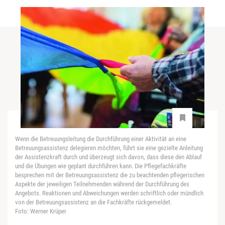
Wenn die Betreuungsleitung die Durchführung einer Aktivität an eine
Betreuungsassistenz delegieren möchten, führt sie eine gezielte Anleitung
der Assistenzkraft durch und überzeugt sich davon, dass diese den Ablauf
und die Übungen wie geplant durchführen kann. Die Pflegefachkräfte
besprechen mit der Betreuungsassistenz die zu beachtenden pflegerischen
Aspekte der jeweiligen Teilnehmenden während der Durchführung des
Angebots. Reaktionen und Abweichungen werden schriftlich oder mündlich
von der Betreuungsassistenz an die Fachkräfte rückgemeldet.
Foto: Werner Krüper