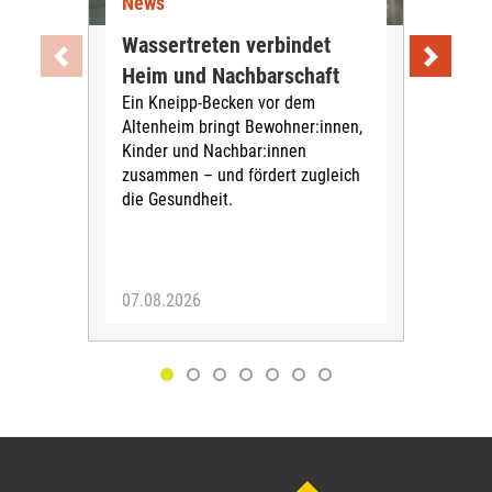
News
Ne
Wassertreten verbindet
Pfl
Heim und Nachbarschaft
Jug
Ein Kneipp-Becken vor dem
mit
Altenheim bringt Bewohner:innen,
In d
Kinder und Nachbar:innen
in F
zusammen – und fördert zugleich
Bew
die Gesundheit.
Jug
Spra
zus
07.08.2026
06.