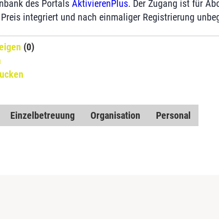
enbank des Portals
AktivierenPlus
. Der Zugang ist für A
m Preis integriert und nach einmaliger Registrierung unbe
eigen
(0)
n
rucken
Einzelbetreuung
Organisation
Personal