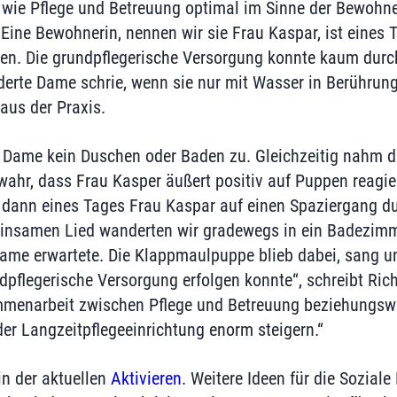
, wie Pflege und Betreuung optimal im Sinne der Bewohn
ine Bewohnerin, nennen wir sie Frau Kaspar, ist eines 
en. Die grundpflegerische Versorgung konnte kaum durc
derte Dame schrie, wenn sie nur mit Wasser in Berührung
 aus der Praxis.
e Dame kein Duschen oder Baden zu. Gleichzeitig nahm 
ahr, dass Frau Kasper äußert positiv auf Puppen reagier
dann eines Tages Frau Kaspar auf einen Spaziergang du
einsamen Lied wanderten wir gradewegs in ein Badezimm
Dame erwartete. Die Klappmaulpuppe blieb dabei, sang u
pflegerische Versorgung erfolgen konnte“, schreibt Richa
mmenarbeit zwischen Pflege und Betreuung beziehungswe
der Langzeitpflegeeinrichtung enorm steigern.“
in der aktuellen
Aktivieren
. Weitere Ideen für die Soziale