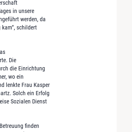
erschaft
Tages in unsere
hgeführt werden, da
 kam“, schildert
das
te. Die
rch die Einrichtung
er, wo ein
nd lenkte Frau Kasper
rtz. Solch ein Erfolg
ise Sozialen Dienst
 Betreuung finden