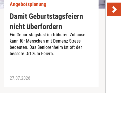
Angebotsplanung
A
Damit Geburtstagsfeiern
nicht überfordern
Ein Geburtstagsfest im früheren Zuhause
kann für Menschen mit Demenz Stress
E
bedeuten. Das Seniorenheim ist oft der
c
bessere Ort zum Feiern.
i
g
27.07.2026
2