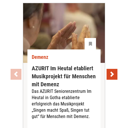
Demenz
De
AZURIT Im Heutal etabliert
Akt
Musikprojekt für Menschen
Exp
mit Demenz
De
Das AZURIT Seniorenzentrum Im
vor
Heutal in Gotha etablierte
Das 
erfolgreich das Musikprojekt
aktu
„Singen macht Spaß, Singen tut
zur
gut“ für Menschen mit Demenz.
am 
info