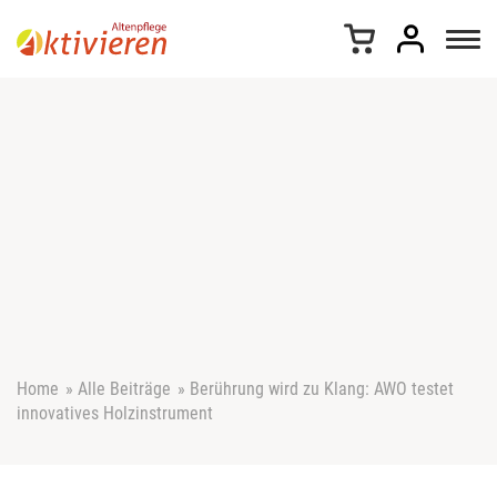
Z
u
m
I
n
h
a
l
t
s
p
r
i
n
g
e
Home
»
Alle Beiträge
»
Berührung wird zu Klang: AWO testet
n
innovatives Holzinstrument