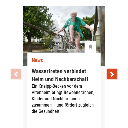
News
Ne
Wassertreten verbindet
Pfl
Heim und Nachbarschaft
Jug
Ein Kneipp-Becken vor dem
mit
Altenheim bringt Bewohner:innen,
In d
Kinder und Nachbar:innen
in F
zusammen – und fördert zugleich
Bew
die Gesundheit.
Jug
Spra
zus