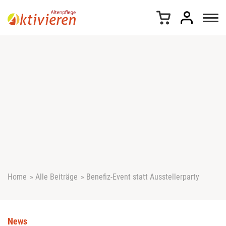
Z
u
m
I
n
h
a
l
t
s
p
r
i
n
g
e
Home
»
Alle Beiträge
»
Benefiz-Event statt Ausstellerparty
n
News