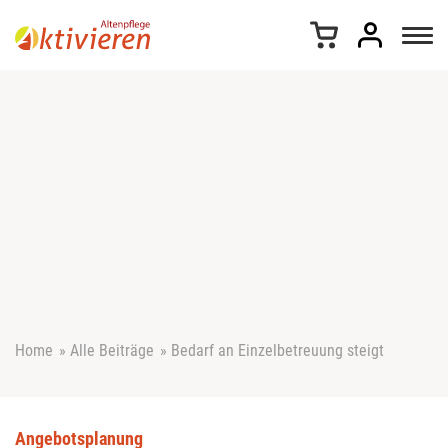
Z
u
m
I
n
h
a
l
t
s
p
r
i
n
g
e
Home
»
Alle Beiträge
»
Bedarf an Einzelbetreuung steigt
n
Angebotsplanung