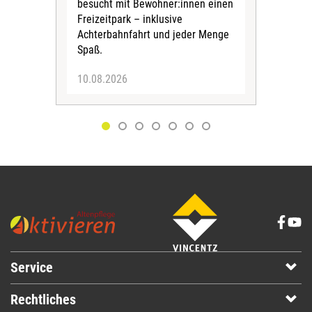
besucht mit Bewohner:innen einen
Bew
Freizeitpark – inklusive
Gru
Achterbahnfahrt und jeder Menge
Ges
Spaß.
10.08.2026
04.
Service
Rechtliches