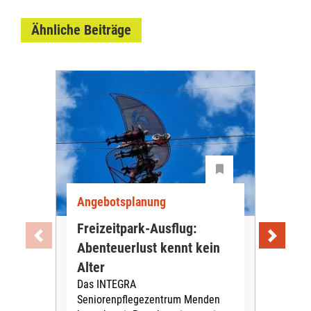
Ähnliche Beiträge
Angebotsplanung
Ang
Freizeitpark-Ausflug:
Jun
Abenteuerlust kennt kein
ge
Alter
und
Das INTEGRA
In d
Seniorenpflegezentrum Menden
Lud