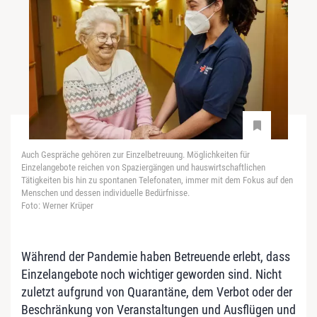
Auch Gespräche gehören zur Einzelbetreuung. Möglichkeiten für
Einzelangebote reichen von Spaziergängen und hauswirtschaftlichen
Tätigkeiten bis hin zu spontanen Telefonaten, immer mit dem Fokus auf den
Menschen und dessen individuelle Bedürfnisse.
Foto: Werner Krüper
Während der Pandemie haben Betreuende erlebt, dass
Einzelangebote noch wichtiger geworden sind. Nicht
zuletzt aufgrund von Quarantäne, dem Verbot oder der
Beschränkung von Veranstaltungen und Ausflügen und