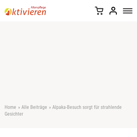
Z
u
m
I
n
h
a
l
t
s
p
r
i
n
g
e
Home
»
Alle Beiträge
»
Alpaka-Besuch sorgt für strahlende
n
Gesichter