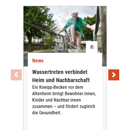
News
Ne
Wassertreten verbindet
Pfl
Heim und Nachbarschaft
Jug
Ein Kneipp-Becken vor dem
mit
Altenheim bringt Bewohner:innen,
In d
Kinder und Nachbar:innen
in F
zusammen – und fördert zugleich
Bew
die Gesundheit.
Jug
Spra
zus