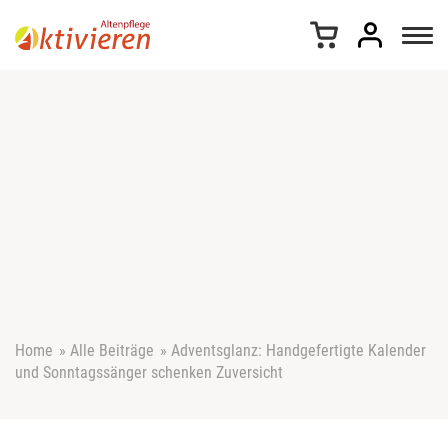
Z
u
m
I
n
h
a
l
t
s
p
r
i
n
g
e
Home
»
Alle Beiträge
»
Adventsglanz: Handgefertigte Kalender
n
und Sonntagssänger schenken Zuversicht