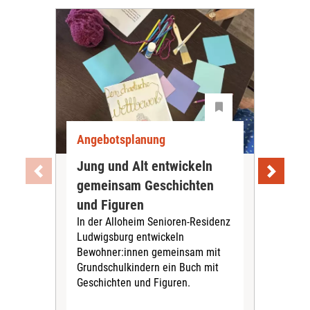
Angebotsplanung
Ang
Jung und Alt entwickeln
Wie
gemeinsam Geschichten
Bet
und Figuren
beg
In der Alloheim Senioren-Residenz
Meh
Ludwigsburg entwickeln
Fre
Bewohner:innen gemeinsam mit
indi
Grundschulkindern ein Buch mit
begl
Geschichten und Figuren.
ein