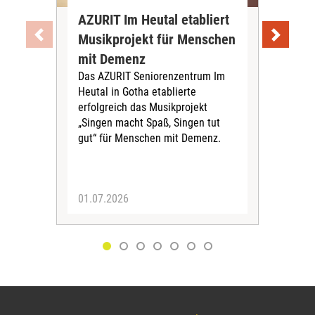
AZURIT Im Heutal etabliert
Akt
Musikprojekt für Menschen
Exp
mit Demenz
De
Das AZURIT Seniorenzentrum Im
vor
Heutal in Gotha etablierte
Das 
erfolgreich das Musikprojekt
aktu
„Singen macht Spaß, Singen tut
zur
gut“ für Menschen mit Demenz.
am 
info
01.07.2026
30.