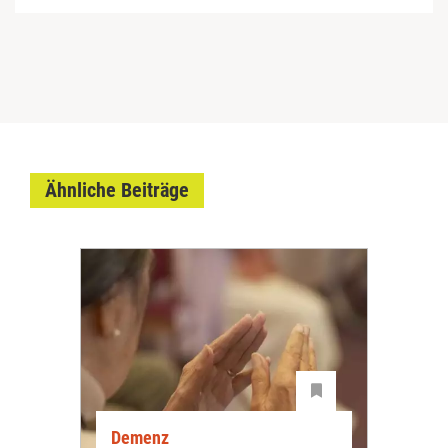
Ähnliche Beiträge
Demenz
De