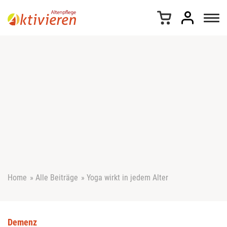
Z
u
m
I
n
h
a
l
t
s
p
r
i
n
g
e
Home
»
Alle Beiträge
»
Yoga wirkt in jedem Alter
n
Demenz