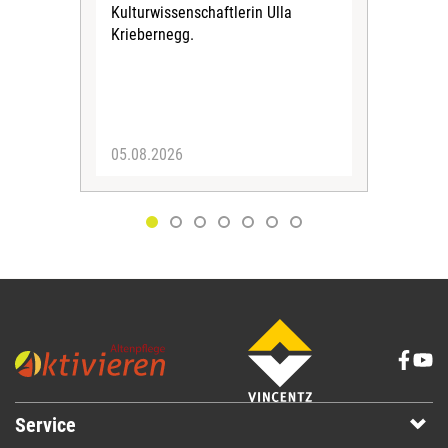
Kulturwissenschaftlerin Ulla
herv
Kriebernegg.
up d
digi
Alte
05.08.2026
30.
Service