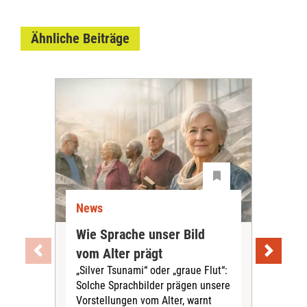
Ähnliche Beiträge
News
Ne
Wie Sprache unser Bild
Uni
vom Alter prägt
Soc
„Silver Tsunami“ oder „graue Flut“:
Tei
Solche Sprachbilder prägen unsere
Aus
Vorstellungen vom Alter, warnt
„ViV