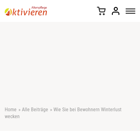
Z
u
m
I
n
h
a
l
t
s
p
r
i
n
g
e
Home
»
Alle Beiträge
»
Wie Sie bei Bewohnern Winterlust
n
wecken