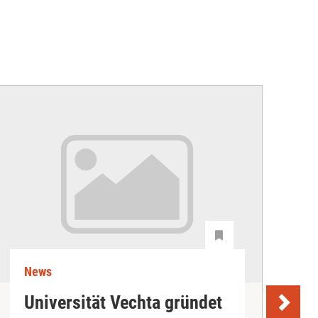
News
N
Universität Vechta gründet
K