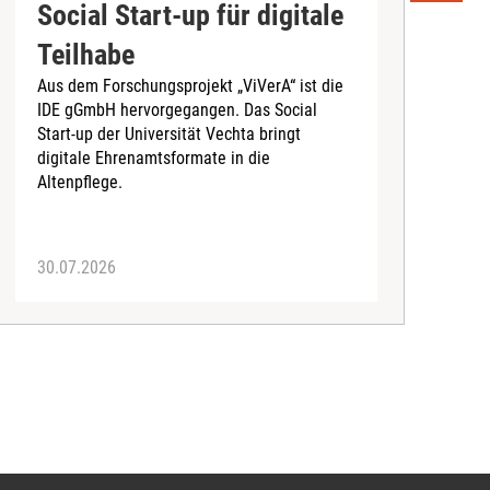
Social Start-up für digitale
B
Teilhabe
e
Aus dem Forschungsprojekt „ViVerA“ ist die
N
IDE gGmbH hervorgegangen. Das Social
G
Start-up der Universität Vechta bringt
digitale Ehrenamtsformate in die
Altenpflege.
30.07.2026
2