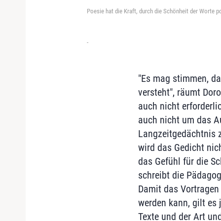
Poesie hat die Kraft, durch die Schönheit der Worte 
-
"Es mag stimmen, das
versteht", räumt Dor
auch nicht erforderli
auch nicht um das Au
Langzeitgedächtnis z
wird das Gedicht nic
das Gefühl für die 
schreibt die Pädago
Damit das Vortragen 
werden kann, gilt es
Texte und der Art un