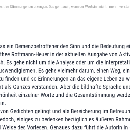
positive Stimmungen zu erzeugen. Das geht auch, wenn der Wortsinn nicht - mehr - verstan
s ein Demenzbetroffener den Sinn und die Bedeutung ei
othee Rottmann-Heuer in der aktuellen Ausgabe von Aktiv
ch. Es gehe nicht um die Analyse oder um die Interpretat
swendiglernen. Es gehe vielmehr darum, einen Weg, ein
u finden und so Erinnerungen an das eigene Leben zu we
ht als Ganzes verstanden. Aber die bildhafte Sprache un
Schönheit einzelner Worte und die Gesamtstimmung werd
gin.
von Gedichten gelingt und als Bereicherung im Betreuun
 jedoch, einiges zu bedenken bezüglich es äußeren Rahm
d Weise des Vorlesen. Genaues dazu führt die Autorin in 