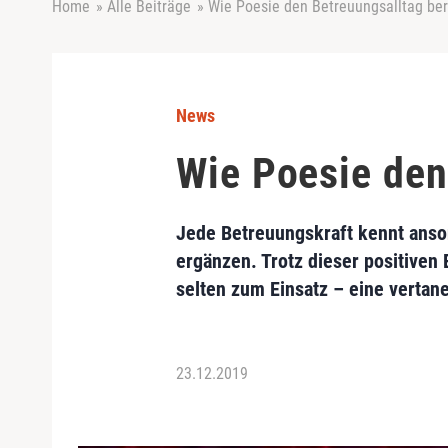
Home
»
Alle Beiträge
»
Wie Poesie den Betreuungsalltag ber
News
Wie Poesie den
Jede Betreuungskraft kennt anson
ergänzen. Trotz dieser positiven
selten zum Einsatz – eine vertan
23.12.2019