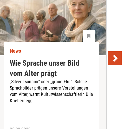
News
N
Wie Sprache unser Bild
U
vom Alter prägt
S
„Silver Tsunami“ oder „graue Flut“: Solche
Sprachbilder prägen unsere Vorstellungen
A
vom Alter, warnt Kulturwissenschaftlerin Ulla
I
Kriebernegg.
S
d
A