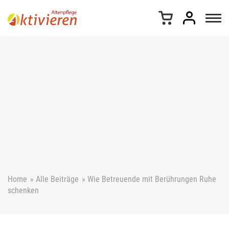
Z
u
m
I
n
h
a
l
t
s
p
r
i
n
g
e
Home
»
Alle Beiträge
»
Wie Betreuende mit Berührungen Ruhe
n
schenken