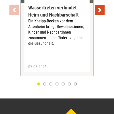
Wassertreten verbindet
Pfl
Heim und Nachbarschaft
Jug
Ein Kneipp-Becken vor dem
mit
Altenheim bringt Bewohner:innen,
In d
Kinder und Nachbar:innen
in F
zusammen – und fördert zugleich
Bew
die Gesundheit.
Jug
Spra
zus
07.08.2026
06.