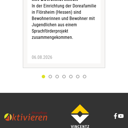
Sol
In der Einrichtung der Doreafamilie
Vors
in Flörsheim (Hessen) sind
Kult
Bewohnerinnen und Bewohner mit
Kri
Jugendlichen aus einem
Sprachförderprojekt
zusammengekommen.
06.08.2026
05.