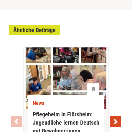
Ähnliche Beiträge
News
Ne
Pflegeheim in Flörsheim:
Wie
Jugendliche lernen Deutsch
vom
„Sil
mit Bewohner:innen