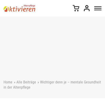
Z
u
m
I
n
h
a
l
t
s
p
r
i
n
g
e
Home
»
Alle Beiträge
»
Wichtiger denn je – mentale Gesundheit
n
in der Altenpflege