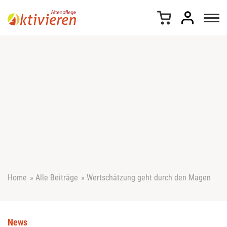
Z
u
m
I
n
h
a
l
t
s
p
r
i
n
g
e
Home
»
Alle Beiträge
»
Wertschätzung geht durch den Magen
n
News