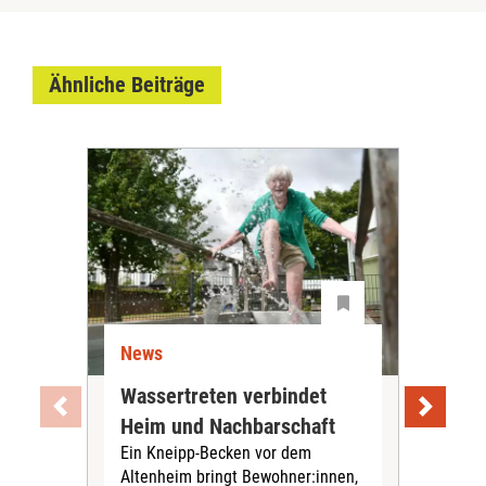
Ähnliche Beiträge
News
Ne
Wassertreten verbindet
Pfl
Heim und Nachbarschaft
Jug
Ein Kneipp-Becken vor dem
mit
Altenheim bringt Bewohner:innen,
In d