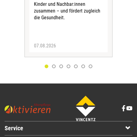
Kinder und Nachbar:innen
in F
zusammen – und fördert zugleich
Bew
die Gesundheit.
Jug
Spra
zus
07.08.2026
06.
Service