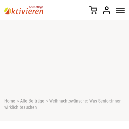
Z
u
m
I
n
h
a
l
t
s
p
r
i
n
g
e
Home
»
Alle Beiträge
»
Weihnachtswünsche: Was Senior:innen
n
wirklich brauchen