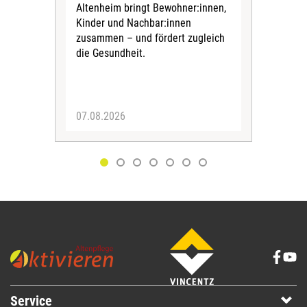
Altenheim bringt Bewohner:innen,
In d
Kinder und Nachbar:innen
in F
zusammen – und fördert zugleich
Bew
die Gesundheit.
Jug
Spra
zus
07.08.2026
06.
Service