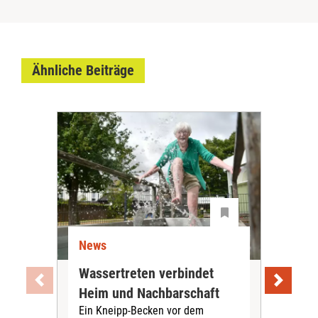
Ähnliche Beiträge
News
Ne
Wassertreten verbindet
Pfl
Heim und Nachbarschaft
Jug
Ein Kneipp-Becken vor dem
mit