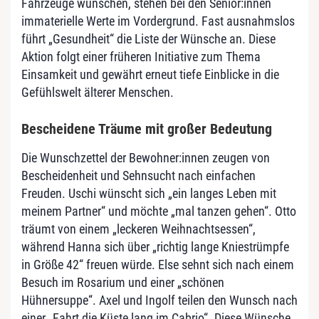
Fahrzeuge wünschen, stehen bei den Senior:innen
immaterielle Werte im Vordergrund. Fast ausnahmslos
führt „Gesundheit“ die Liste der Wünsche an. Diese
Aktion folgt einer früheren Initiative zum Thema
Einsamkeit und gewährt erneut tiefe Einblicke in die
Gefühlswelt älterer Menschen.
Bescheidene Träume mit großer Bedeutung
Die Wunschzettel der Bewohner:innen zeugen von
Bescheidenheit und Sehnsucht nach einfachen
Freuden. Uschi wünscht sich „ein langes Leben mit
meinem Partner“ und möchte „mal tanzen gehen“. Otto
träumt von einem „leckeren Weihnachtsessen“,
während Hanna sich über „richtig lange Kniestrümpfe
in Größe 42“ freuen würde. Else sehnt sich nach einem
Besuch im Rosarium und einer „schönen
Hühnersuppe“. Axel und Ingolf teilen den Wunsch nach
einer „Fahrt die Küste lang im Cabrio“. Diese Wünsche