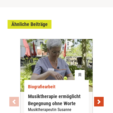
Ähnliche Beiträge
Biografiearbeit
Bio
Musiktherapie ermöglicht
Ack
Begegnung ohne Worte
Sen
Musiktherapeutin Susanne
Im 