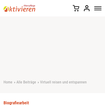
Z
u
m
I
n
h
a
l
t
s
p
r
i
n
g
e
Home
»
Alle Beiträge
»
Virtuell reisen und entspannen
n
Biografiearbeit