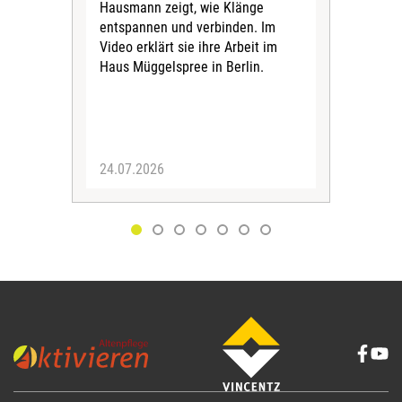
Hausmann zeigt, wie Klänge
bea
entspannen und verbinden. Im
2024
Video erklärt sie ihre Arbeit im
„Pfl
Haus Müggelspree in Berlin.
bett
24.07.2026
09.