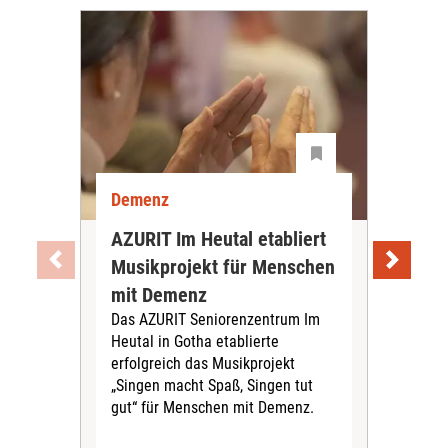
Demenz
De
AZURIT Im Heutal etabliert
Akt
Musikprojekt für Menschen
Exp
mit Demenz
De
Das AZURIT Seniorenzentrum Im
vor
Heutal in Gotha etablierte
Das 
erfolgreich das Musikprojekt
aktu
„Singen macht Spaß, Singen tut
zur
gut“ für Menschen mit Demenz.
am 
info