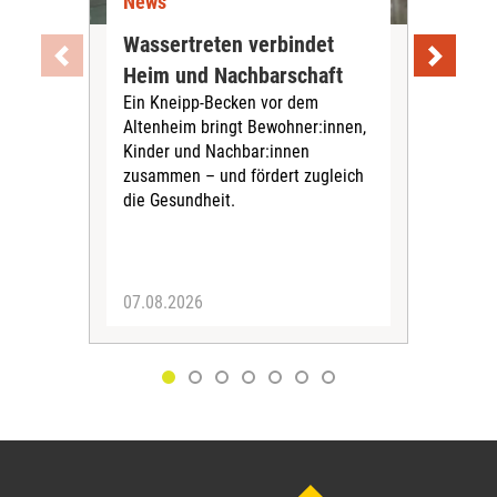
News
Ne
Wassertreten verbindet
Pfl
Heim und Nachbarschaft
Jug
Ein Kneipp-Becken vor dem
mit
Altenheim bringt Bewohner:innen,
In d
Kinder und Nachbar:innen
in F
zusammen – und fördert zugleich
Bew
die Gesundheit.
Jug
Spra
zus
07.08.2026
06.