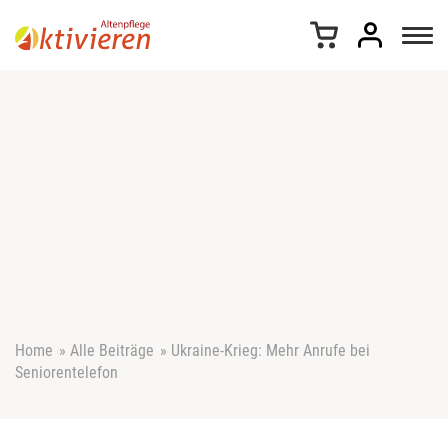
Z
u
m
I
n
h
a
l
t
s
p
r
i
n
g
e
Home
»
Alle Beiträge
»
Ukraine-Krieg: Mehr Anrufe bei
n
Seniorentelefon