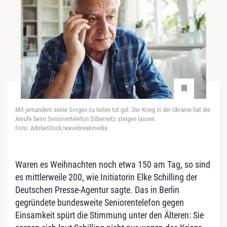
Mit jemandem seine Sorgen zu teilen tut gut: Der Krieg in der Ukraine hat die
Anrufe beim Seniorentelefon Silbernetz steigen lassen.
Foto: AdobeStock/wavebreakmedia
Waren es Weihnachten noch etwa 150 am Tag, so sind
es mittlerweile 200, wie Initiatorin Elke Schilling der
Deutschen Presse-Agentur sagte. Das in Berlin
gegründete bundesweite Seniorentelefon gegen
Einsamkeit spürt die Stimmung unter den Älteren: Sie